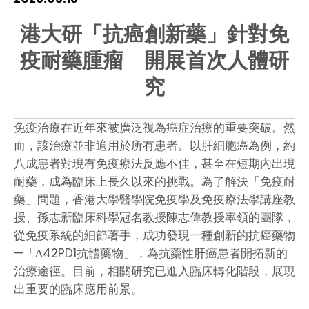
HIV / AIDS
港大研「抗癌創新藥」針對免
疫耐藥腫瘤 開展首次人體研
Knowledge Exchange
究
Facility
免疫治療在近年來被廣泛視為癌症治療的重要突破。然
而，該治療並非適用於所有患者。以肝細胞癌為例，約
八成患者對現有免疫療法反應不佳，甚至在短期內出現
耐藥，成為臨床上長久以來的挑戰。為了解決「免疫耐
藥」問題，香港大學醫學院免疫學及免疫療法學講座教
授、孫志新臨床科學冠名教授陳志偉教授率領的團隊，
從免疫系統的細節著手，成功發現一種創新的抗癌藥物
—「Δ42PD1抗體藥物」，為抗藥性肝癌患者開拓新的
治療途徑。目前，相關研究已進入臨床轉化階段，展現
出重要的臨床應用前景。