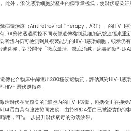
。此外，潛伏感染細胞所產生的病毒量極低，使潛伏感染細
療（Antiretroviral Therapy，ART）」的HIV
LRA藥物透過調控不同表觀遺傳機制及細胞訊號途徑來重新激活
染者體內仍可檢測到具複製能力的HIV-1感染細胞，顯示
的訊號途徑，對於開發「徹底激活、徹底消滅」病毒的新型LR
傳化合物庫中篩選出280種候選物質，評估其對HIV-1感
型HIV-1潛伏逆轉劑。
新激活潛伏在受感染的T細胞內的HIV-1病毒，包括從正在接受A
RD4蛋白具有強效協同效應，由於BRD4蛋白已被證實能抑制H
JQ-1聯用，可進一步提升潛伏病毒的激活效果。