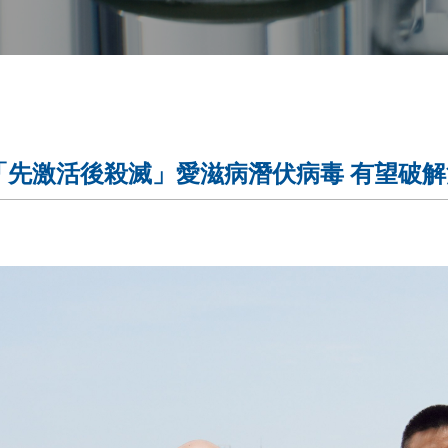
「先激活後殺滅」愛滋病潛伏病毒 有望破解