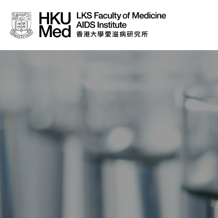
About Us
News
Media
Donation
Careers
Contact Us
Teaching
Service