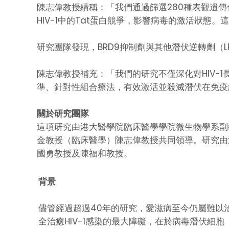
陳志偉教授續稱：「我們通過篩選280種表觀遺傳化
HIV-1中的Tat蛋白競爭，影響病毒的激活狀態。這
研究團隊發現，BRD9抑制劑與其他潛伏逆轉劑（
陳志偉教授補充：「我們的研究不僅深化對HIV
準、針對性組合療法，有效激活並殺滅潛伏在免疫
關於研究團隊
這項研究由港大醫學院臨床醫學學院微生物學系副
金教授（臨床醫學）陳志偉教授共同領導。研究由
國勇教授及陳福和教授。
背景
儘管經過超過40年的研究，愛滋病至今仍屬難以治
全治癒HIV-1感染的最大障礙，在於病毒潛伏細胞（l