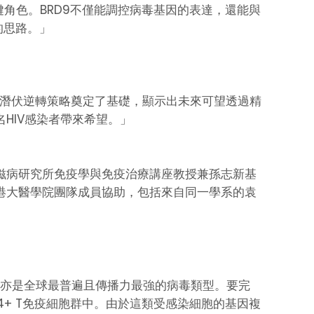
鍵角色。BRD9不僅能調控病毒基因的表達，還能與
新的思路。」
的潛伏逆轉策略奠定了基礎，顯示出未來可望透過精
HIV感染者帶來希望。」
滋病研究所免疫學與免疫治療講座教授兼孫志新基
港大醫學院團隊成員協助，包括來自同一學系的袁
高，亦是全球最普遍且傳播力最強的病毒類型。要完
型CD4+ T免疫細胞群中。由於這類受感染細胞的基因複