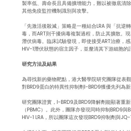
製率低、壽命長且具備擴增能力，難以被徹底清除
其他免疫監控機制識別與攻擊。
「先激活後殺滅」策略是一種結合LRA 與「抗逆轉錄病毒治
毒，而ART則干擾病毒複製過程，防止其擴散。現有
潛伏病毒。臨床試驗發現，即使接受ART治療，感
HIV-1潛伏狀態的宿主因子，並釐清其下游細胞
研究方法及結果
為尋找新的藥物靶點，港大醫學院研究團隊從表觀遺
對BRD9蛋白的特異性抑制劑I-BRD9獲優先列為新
研究團隊證實，I-BRD9及BRD9降解劑能顯著重
（PBMC）。此外，團隊亦發現同時抑制BRD9與B
HIV-1 LRA，所以團隊這次發現BRD9抑制劑與