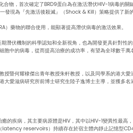
合物，首次確定了BRD9蛋白為在激活潛伏HIV-1病毒的關
一發現為『先激活後殺滅』（Shock & Kill）策略提供了
LRA）藥物的聯合使用，能顯著提高潛伏病毒的激活效果。
-1長期潛伏機制的科學認知和全新視角，也為開發更具針對性
細胞中的病毒，從而提高治療的成功率，有望為全球數千萬名
教授暨何耀棣傑出青年教授朱軒教授，以及同學系的港大愛
港大愛滋病研究所前博士研究生陸子逸博士主導，並獲多名
癒的疾病，其主要病原體是HIV，其中以HIV-1變異性最
atency reservoirs）持續存在於宿主體內靜止記憶