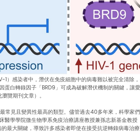
IV-1）感染者中，潛伏在免疫細胞中的病毒難以被完全清除
因蛋白轉錄因子「BRD9」可成為破解潛伏機制的關鍵，讓
此瀏覽期刊文章）。
V-1是最常見且變異性最高的類型。儘管過去40多年來，科
床醫學學院微生物學系免疫治療講座教授兼孫志新基金教授
滋病的最大關鍵，導致許多感染者即使在接受抗逆轉錄病毒治療