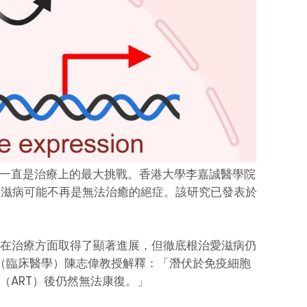
，一直是治療上的最大挑戰。香港大學李嘉誠醫學院
愛滋病可能不再是無法治癒的絕症。該研究已發表於
學家們在治療方面取得了顯著進展，但徹底根治愛滋病仍
（臨床醫學）陳志偉教授解釋：「潛伏於免疫細胞
（ART）後仍然無法康復。」