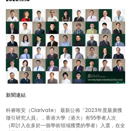
HIV / AIDS
Knowledge Exchange
Facility
新聞連結
科睿唯安（Clarivate） 最新公佈「2023年度最廣獲
徵引研究人員」，香港大學（港大）有55學者人次
（即計入在多於一個學術領域獲獎的學者）入選，在全