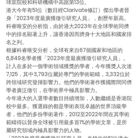
球眾院校和科研機構中高踞第13位。
港大今年有51位（數目經Clarivate修訂）傑出學者晉
身「2023年度最廣獲徵引研究人員」，創歷年新高。
科睿唯安的分析指，由於港大2023年在全球學術同儕
中的排名顯著上升，讓香港因而躋身十大地區和國家排
名之列。
根據科睿唯安分析，全球有來自67個國家和地區的
6,849名學者獲「2023年度最廣獲徵引研究人員」。
計入在多於一個學術領域獲獎的學者，今年獲獎人次達
7,125，其中3,793位屬於專門的學術範疇，3,332位於
跨領域研究發揮影響力。他們的學術著作獲國際間同儕
學者廣泛徵引，在學術界中極具影響力。
今年港大的入選學者數目持續增加，人數繼續是香港院
校中最多。獲選錄的都是學術表現卓越的世界頂級學
者，他們的多份學術著作，2012至2022年間在其學術
範疇得以晉身全球被引用最多首1%的學術文章，是所
屬研究領域内極具影響力的人物。