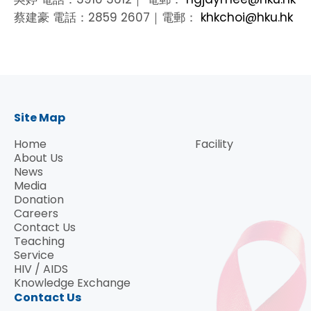
蔡建豪 電話：2859 2607｜電郵：
khkchoi@hku.hk
Site Map
Home
Facility
About Us
News
Media
Donation
Careers
Contact Us
Teaching
Service
HIV / AIDS
Knowledge Exchange
Contact Us