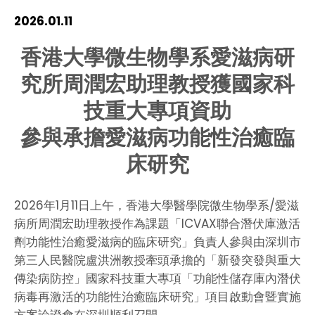
HIV / AIDS
2026.01.11
香港大學微生物學系愛
滋病研
Knowledge Exchange
究所周潤宏助理教授獲國家科
Facility
技重大專項資助
參與承擔愛滋病功能性治癒臨
床研究
2026年1月11日上午，香港大學醫學院微生物學系/愛滋
病所周潤宏助理教授作為課題「ICVAX聯合潛伏庫激活
劑功能性治癒愛滋病的臨床研究」負責人參與由深圳市
第三人民醫院盧洪洲教授牽頭承擔的「新發突發與重大
傳染病防控」國家科技重大專項「功能性儲存庫內潛伏
病毒再激活的功能性治癒臨床研究」項目啟動會暨實施