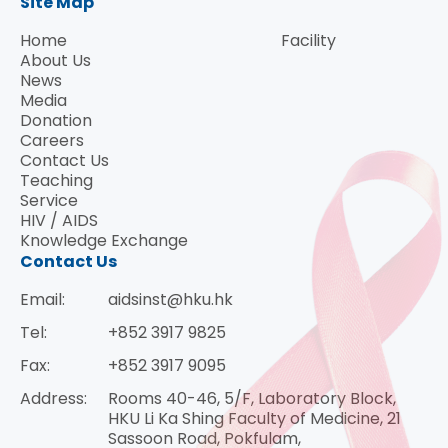
Site Map
Home
Facility
About Us
News
Media
Donation
Careers
Contact Us
Teaching
Service
HIV / AIDS
Knowledge Exchange
Contact Us
Email:
aidsinst@hku.hk
Tel:
+852 3917 9825
Fax:
+852 3917 9095
Address:
Rooms 40-46, 5/F, Laboratory Block,
HKU Li Ka Shing Faculty of Medicine, 21
Sassoon Road, Pokfulam,