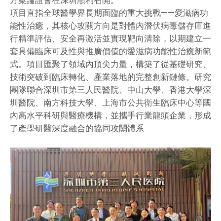
方案論證會在深圳順利召開。
項目直指全球醫學界長期面臨的重大挑戰——愛滋病功
能性治癒，其核心攻關方向是對體內潛伏病毒儲存庫進
行精準評估、安全再激活並實現靶向清除，以期建立一
套具備臨床可及性與推廣價值的愛滋病功能性治癒新範
式。項目匯聚了領域內頂尖力量，構築了從基礎研究、
技術突破到臨床轉化、產業落地的完整創新鏈條。研究
團隊聯合深圳市第三人民醫院、中山大學、香港大學深
圳醫院、南方科技大學、上海市公共衛生臨床中心等國
內高水平科研與醫療機構，並攜手行業龍頭企業，形成
了產學研醫深度融合的協同攻關體系