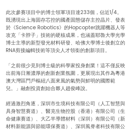
此次參賽項目中的博士領軍項目達233個，佔近1/4。
既湧現出上海固存芯控的國產固態儲存主控晶片、發表
於《Science Robotics》的Hopcopter跳躍機器人等
攻克「卡脖子」技術的硬核成果，也涵蓋耶魯大學光學
博士主導的新型發光材料研發、哈佛大學博士後創立的
RNA剪接編輯技術等頂尖人才領銜的創新項目。
「之前很少見到博士級的科學家投身創業！這不僅反映
出前海日漸濃厚的創新創業氛圍，更展現出其作為粵港
澳大灣區門戶樞紐八面來風的氣勢與鮮明的國際範
兒。」融創投資創始合夥人趙俊峰說。
經過激烈角逐，深圳市生境科技有限公司（人工智慧與
具身智慧賽道）、醫克生物控股（香港）有限公司（生
命健康賽道）、大乙半導體材料（深圳）有限公司（新
材料新能源與節能環保賽道）、深圳風脊者科技有限公