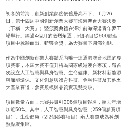
初冬的前海，創新創業熱度依舊居高不下。 11月26
日，第十四屆中國創新創業大賽前海港澳台大賽決賽
（下稱「大賽」）暨頒獎典禮在深圳前海深港青年夢工
場舉行。經過4個月的激烈角逐，5個項目從900餘個
項目中脫穎而出、斬獲金獎，為大賽畫下圓滿句點。
作為中國創新創業大賽體系內唯一連通港澳台地區的專
項賽事，本屆大賽不僅升格為國家級港澳台專項，還首
次設立人工智慧與具身智慧、生命健康、新材料新能源
與節能環保、文化創意與體育科技、金融科技及其他五
大產業賽道，參賽規模與品質實現雙突破。
項目數量方面，比賽共吸引906個項目報名，較去年增
加近50%。其中，人工智慧與具身智慧（259個參賽項
目）、生命健康（212個參賽項目）兩大賽道成為科創
熱點聚集區。