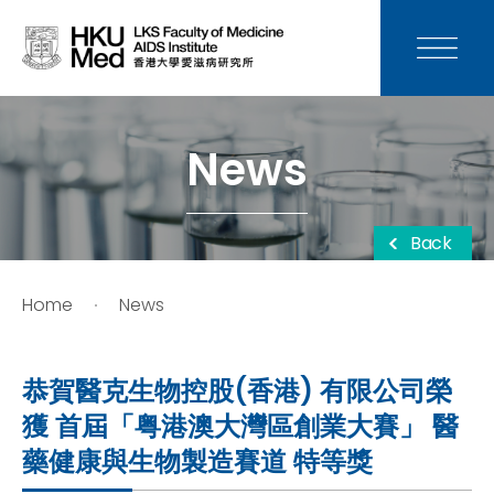
News
Media
News
Donation
Back
Careers
Home
News
Contact Us
恭賀醫克生物控股(香港) 有限公司榮
Teaching
獲 首屆「粤港澳大灣區創業大賽」 醫
藥健康與生物製造賽道 特等獎
Service