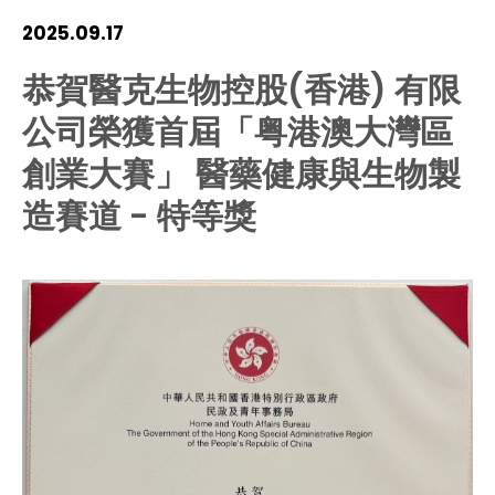
HIV / AIDS
2025.09.17
恭賀醫克生物控股(香港) 有限
Knowledge Exchange
公司榮獲首屆「粤港澳大灣區
Facility
創業大賽」 醫藥健康與生物製
造賽道 - 特等獎