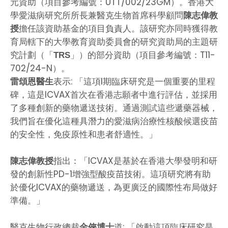
元資助（項目參考編號：UTT/002/23GM）。香港大
學愛滋病研究所所長兼醫克生物首席科學顧問
陳志偉教
擔任該資助基金的項目負責人。該研究亦同時獲得教
授
育局轄下的大學教育資助委員會的研究資助局的主題研
究計劃（「
」）的部分資助（項目參考編號：T11-
TRS
702/24-N）。
表示: 「這項I期臨床研究是一個重要的里程
雷頌恩醫生
碑，這是ICVAX首次在香港志願者中進行評估，並採用
了多種創新的藥物遞送技術。通過測試這些遞藥器械，
我們旨在優化這種具潛力的愛滋病治療性核酸候選疫苗
的安全性，免疫原性和患者舒適性。」
指出：「ICVAX是基於在香港大學發明和研
陳志偉教授
發的創新性PD-1增強型酸疫苗技術。這項研究將有助
於優化ICVAX的藥物遞送，為更廣泛的國際性布局做好
準備。」
醫克生物行政總裁
道: 「啟動這項臨床研究是
金俠博士