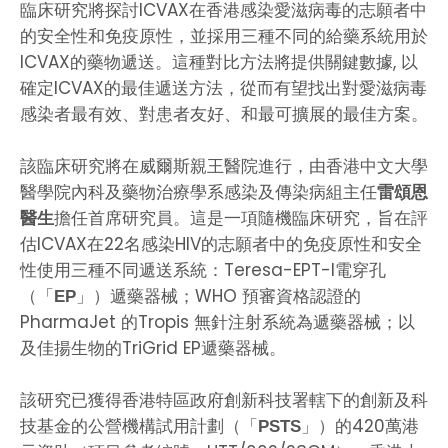
臨床研究將探討ICVAX在香港感染愛滋病毒的志願者中
的安全性和免疫原性，並採用三種不同的給藥系統用於
ICVAX的藥物遞送。這種對比方法將提供關鍵數據, 以
確定ICVAX的最佳遞送方法，從而有望找出對愛滋病毒
感染者最有效、對患者友好、和最可擴展的最佳方案。
該臨床研究將在威爾斯親王醫院進行，由香港中文大學
醫學院內科及藥物治療學系感染及傳染病組主任
雷頌恩
擔任首席研究員。這是一項隨機臨床研究，旨在評
醫生
估ICVAX在22名感染HIV的志願者中的免疫原性和安全
性使用三種不同遞送系統：Teresa-EPT-I電穿孔
（「
」）遞藥器械；WHO 預審資格認證的
EP
PharmaJet 的Tropis 無針注射系統為遞藥器械；以
及佳揚生物的TriGrid EP遞藥器械。
該研究已獲得香港特區政府創新科技署轄下的創新及科
技基金的公營機構試用計劃（「
」）的420萬港
PSTS