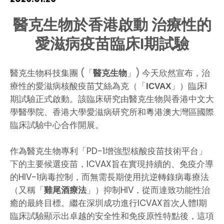
HIV / AIDS
醫克生物於香港啟動 治療性的
愛滋病疫苗臨床I期試驗
Knowledge Exchange
醫克生物科技集團 (「
」) 今天欣然宣布，治
Facility
醫克生物
療性的愛滋病核酸疫苗艾絲為克（「
」）臨床I
ICVAX
期試驗正式啟動。該臨床研究由醫克生物與香港中文大
學醫學院、香港大學愛滋病研究所和粵港澳大灣區國際
臨床試驗中心合作開展。
作為醫克生物專利「PD-1增強型核酸疫苗技術平台」
下的主要候選疫苗，ICVAX旨在實現持續的、免疫介導
的HIV-1病毒控制，而無需長期使用抗逆轉錄病毒療法
（又稱「
」）抑制HIV，從而達致功能性治
雞尾酒療法
癒的最終目標。繼在深圳成功進行ICVAX首次人體I期
臨床試驗顯示出卓越的安全性和免疫原性特點後，這項