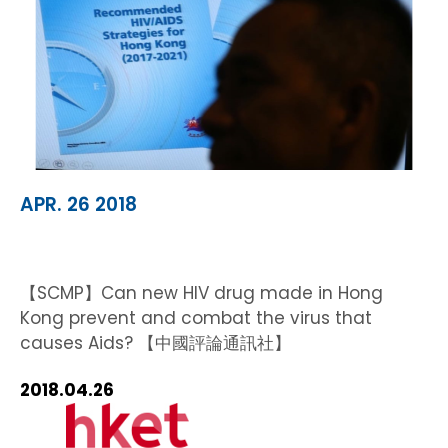
APR. 26 2018
【SCMP】Can new HIV drug made in Hong
Kong prevent and combat the virus that
causes Aids? 【中國評論通訊社】
2018.04.26