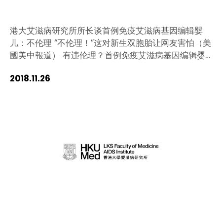
港大艾滋病研究所所长谈首例免疫艾滋病基因编辑婴
儿：不伦理 “不伦理！”这对新生双胞胎让网友害怕（美
國美中報道） 有违伦理？首例免疫艾滋病基因编辑婴
儿诞生面临七大争议 疯狂！基因编辑人类刷屏 人体实
2018.11.26
验还是人类福音？100名科学家强烈谴责