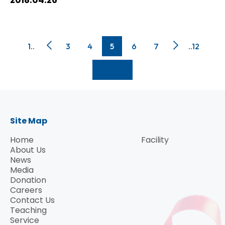
1..
3
4
5
6
7
..12
Site Map
Home
Facility
About Us
News
Media
Donation
Careers
Contact Us
Teaching
Service