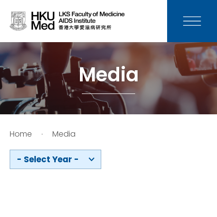
News
Media
Media
Donation
Careers
Home
Media
Contact Us
- Select Year -
Teaching
Service